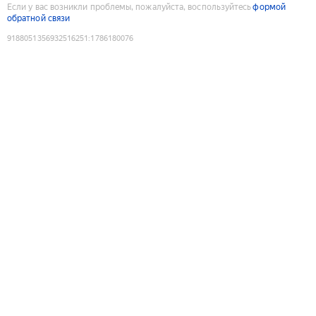
Если у вас возникли проблемы, пожалуйста, воспользуйтесь
формой
обратной связи
9188051356932516251
:
1786180076