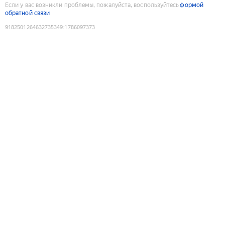
Если у вас возникли проблемы, пожалуйста, воспользуйтесь
формой
обратной связи
9182501264632735349
:
1786097373