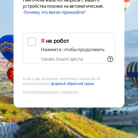
Нам очень жаль, но запросы с вашего
устройства похожи на автоматические.
Почему это могло произойти?
Я не робот
Нажмите, чтобы продолжить
Yandex SmartCaptcha
Если у вас возникли проблемы, пожалуйста,
воспользуйтесь
формой обратной связи
9181839004165656538
:
1786087504