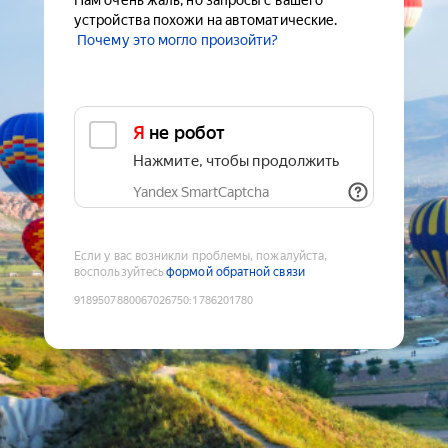
Нам очень жаль, но запросы с вашего
устройства похожи на автоматические.
Почему это могло произойти?
Я не робот
Нажмите, чтобы продолжить
Yandex SmartCaptcha
Если у вас возникли проблемы, пожалуйста,
воспользуйтесь
формой обратной связи
9189507880067026750
:
1786201780