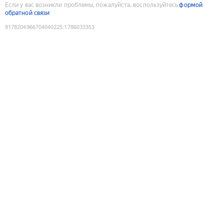
Если у вас возникли проблемы, пожалуйста, воспользуйтесь
формой
обратной связи
9178204966704040225
:
1786033353