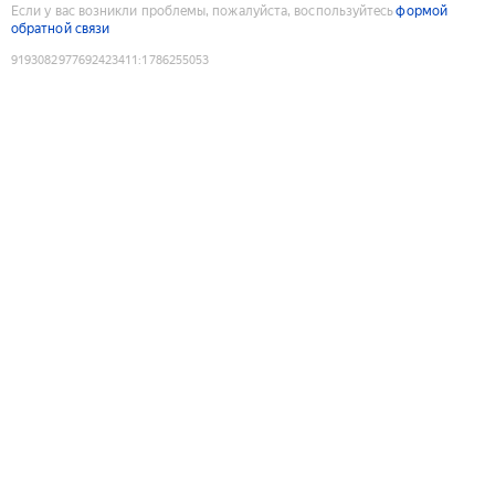
Если у вас возникли проблемы, пожалуйста, воспользуйтесь
формой
обратной связи
9193082977692423411
:
1786255053