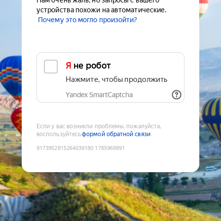
Нам очень жаль, но запросы с вашего
устройства похожи на автоматические.
Почему это могло произойти?
Я не робот
Нажмите, чтобы продолжить
Yandex SmartCaptcha
Если у вас возникли проблемы, пожалуйста,
воспользуйтесь
формой обратной связи
9173952815264039180
:
1785969991