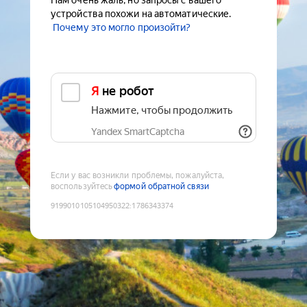
Нам очень жаль, но запросы с вашего
устройства похожи на автоматические.
Почему это могло произойти?
Я не робот
Нажмите, чтобы продолжить
Yandex SmartCaptcha
Если у вас возникли проблемы, пожалуйста,
воспользуйтесь
формой обратной связи
9199010105104950322
:
1786343374