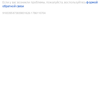
Если у вас возникли проблемы, пожалуйста, воспользуйтесь
формой
обратной связи
9183395873839831626
:
1786110704