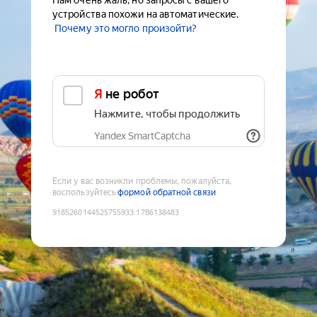
Нам очень жаль, но запросы с вашего
устройства похожи на автоматические.
Почему это могло произойти?
Я не робот
Нажмите, чтобы продолжить
Yandex SmartCaptcha
Если у вас возникли проблемы, пожалуйста,
воспользуйтесь
формой обратной связи
9185260144525755933
:
1786138483