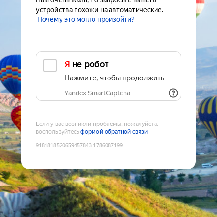
Нам очень жаль, но запросы с вашего
устройства похожи на автоматические.
Почему это могло произойти?
Я не робот
Нажмите, чтобы продолжить
Yandex SmartCaptcha
Если у вас возникли проблемы, пожалуйста,
воспользуйтесь
формой обратной связи
9181818520659457843
:
1786087199