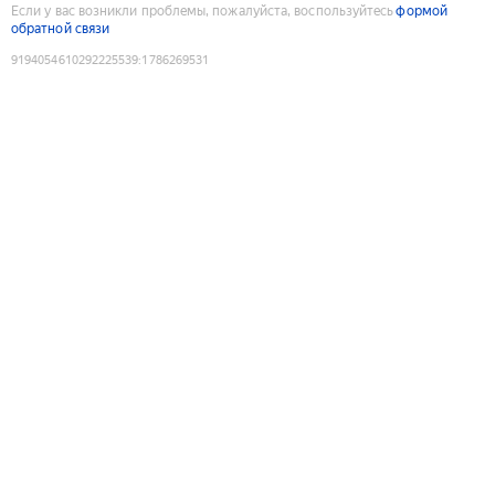
Если у вас возникли проблемы, пожалуйста, воспользуйтесь
формой
обратной связи
9194054610292225539
:
1786269531