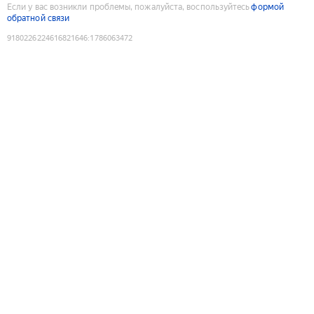
Если у вас возникли проблемы, пожалуйста, воспользуйтесь
формой
обратной связи
9180226224616821646
:
1786063472