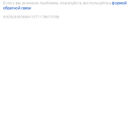
Если у вас возникли проблемы, пожалуйста, воспользуйтесь
формой
обратной связи
9187629367806411577
:
1786173788