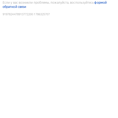
Если у вас возникли проблемы, пожалуйста, воспользуйтесь
формой
обратной связи
9197824478913772200
:
1786325707