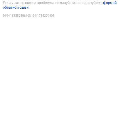
Если у вас возникли проблемы, пожалуйста, воспользуйтесь
формой
обратной связи
9194113352896103194
:
1786270406