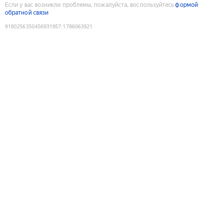
Если у вас возникли проблемы, пожалуйста, воспользуйтесь
формой
обратной связи
9180256350456931957
:
1786063921