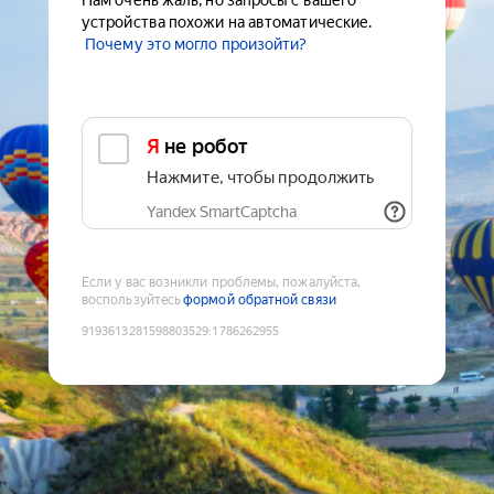
Нам очень жаль, но запросы с вашего
устройства похожи на автоматические.
Почему это могло произойти?
Я не робот
Нажмите, чтобы продолжить
Yandex SmartCaptcha
Если у вас возникли проблемы, пожалуйста,
воспользуйтесь
формой обратной связи
9193613281598803529
:
1786262955