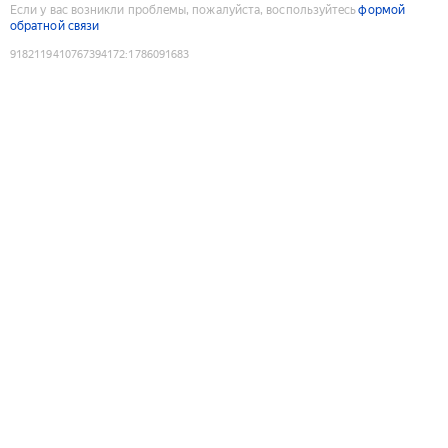
Если у вас возникли проблемы, пожалуйста, воспользуйтесь
формой
обратной связи
9182119410767394172
:
1786091683