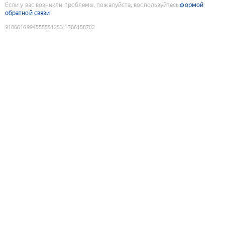
Если у вас возникли проблемы, пожалуйста, воспользуйтесь
формой
обратной связи
9186616994555551253
:
1786158702