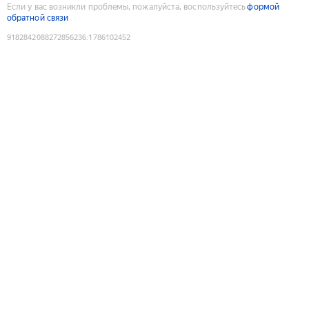
Если у вас возникли проблемы, пожалуйста, воспользуйтесь
формой
обратной связи
9182842088272856236
:
1786102452