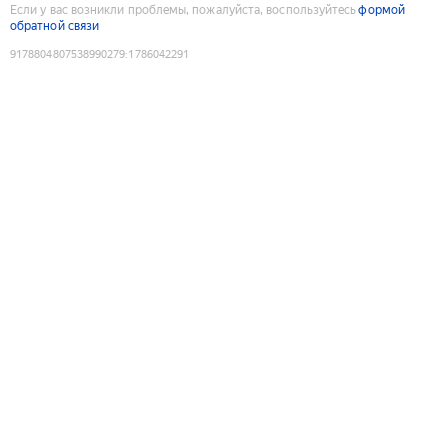
Если у вас возникли проблемы, пожалуйста, воспользуйтесь
формой
обратной связи
9178804807538990279
:
1786042291