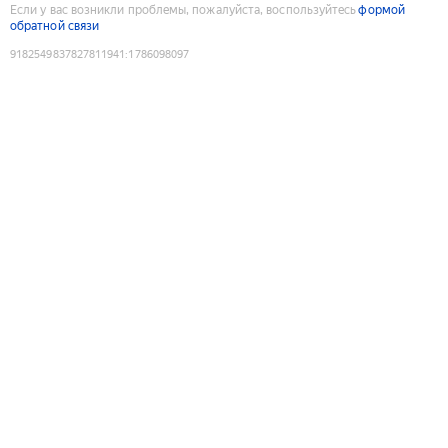
Если у вас возникли проблемы, пожалуйста, воспользуйтесь
формой
обратной связи
9182549837827811941
:
1786098097