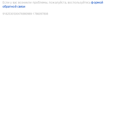
Если у вас возникли проблемы, пожалуйста, воспользуйтесь
формой
обратной связи
9182530500476980989
:
1786097808