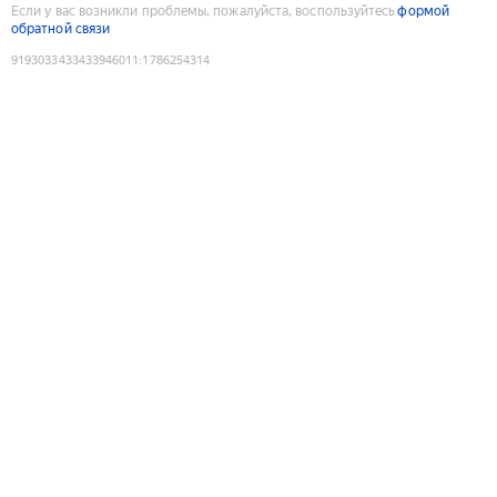
Если у вас возникли проблемы, пожалуйста, воспользуйтесь
формой
обратной связи
9193033433433946011
:
1786254314