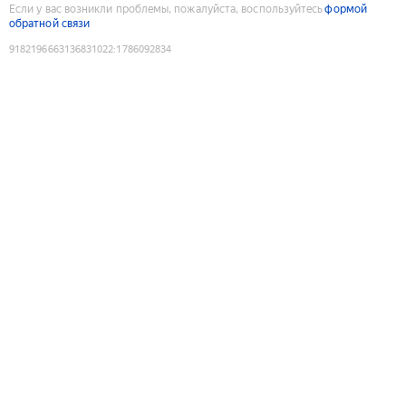
Если у вас возникли проблемы, пожалуйста, воспользуйтесь
формой
обратной связи
9182196663136831022
:
1786092834