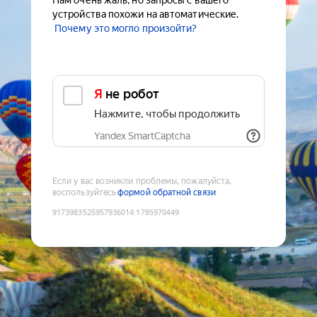
Нам очень жаль, но запросы с вашего
устройства похожи на автоматические.
Почему это могло произойти?
Я не робот
Нажмите, чтобы продолжить
Yandex SmartCaptcha
Если у вас возникли проблемы, пожалуйста,
воспользуйтесь
формой обратной связи
9173983525957936014
:
1785970449