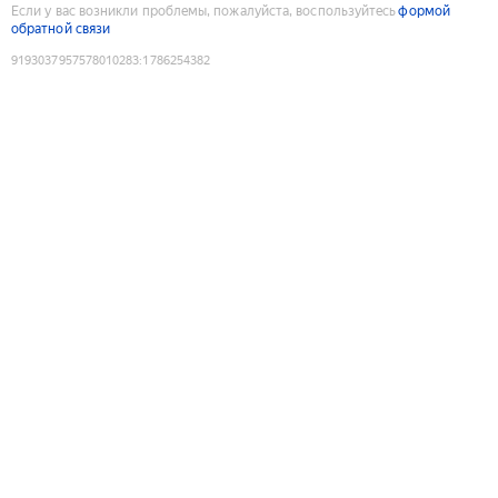
Если у вас возникли проблемы, пожалуйста, воспользуйтесь
формой
обратной связи
9193037957578010283
:
1786254382