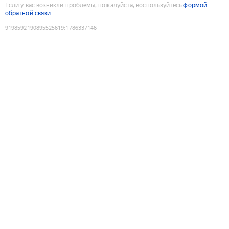
Если у вас возникли проблемы, пожалуйста, воспользуйтесь
формой
обратной связи
9198592190895525619
:
1786337146