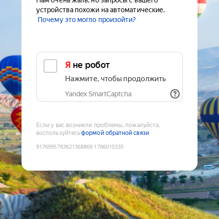
Нам очень жаль, но запросы с вашего
устройства похожи на автоматические.
Почему это могло произойти?
Я не робот
Нажмите, чтобы продолжить
Yandex SmartCaptcha
Если у вас возникли проблемы, пожалуйста,
воспользуйтесь
формой обратной связи
9176995783621368869
:
1786015335