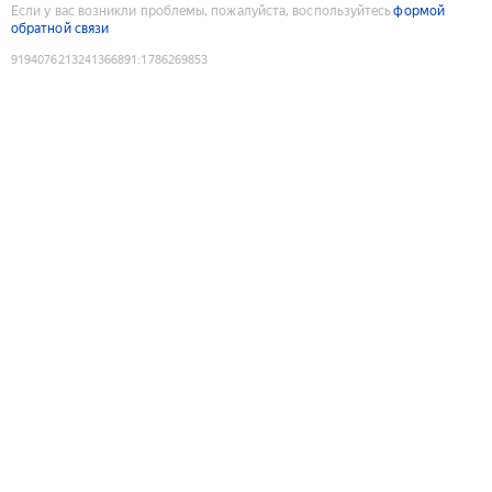
Если у вас возникли проблемы, пожалуйста, воспользуйтесь
формой
обратной связи
9194076213241366891
:
1786269853