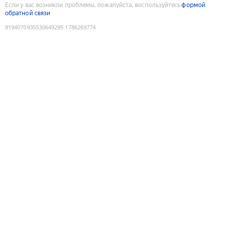
Если у вас возникли проблемы, пожалуйста, воспользуйтесь
формой
обратной связи
9194070935530649295
:
1786269774