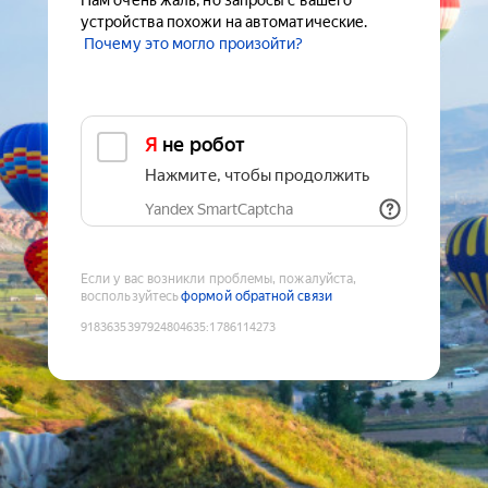
Нам очень жаль, но запросы с вашего
устройства похожи на автоматические.
Почему это могло произойти?
Я не робот
Нажмите, чтобы продолжить
Yandex SmartCaptcha
Если у вас возникли проблемы, пожалуйста,
воспользуйтесь
формой обратной связи
9183635397924804635
:
1786114273