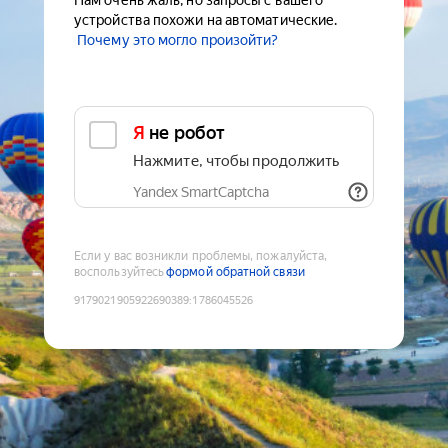
Нам очень жаль, но запросы с вашего
устройства похожи на автоматические.
Почему это могло произойти?
Я не робот
Нажмите, чтобы продолжить
Yandex SmartCaptcha
Если у вас возникли проблемы, пожалуйста,
воспользуйтесь
формой обратной связи
9179021905922690389
:
1786045526