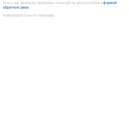
Если у вас возникли проблемы, пожалуйста, воспользуйтесь
формой
обратной связи
9198508092015141110
:
1786335893