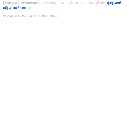
Если у вас возникли проблемы, пожалуйста, воспользуйтесь
формой
обратной связи
9179459017762864788
:
1786052040