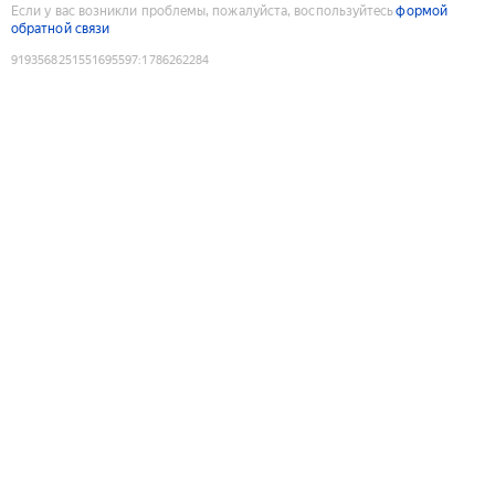
Если у вас возникли проблемы, пожалуйста, воспользуйтесь
формой
обратной связи
9193568251551695597
:
1786262284