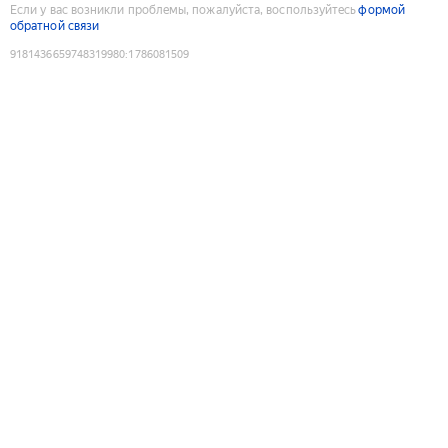
Если у вас возникли проблемы, пожалуйста, воспользуйтесь
формой
обратной связи
9181436659748319980
:
1786081509