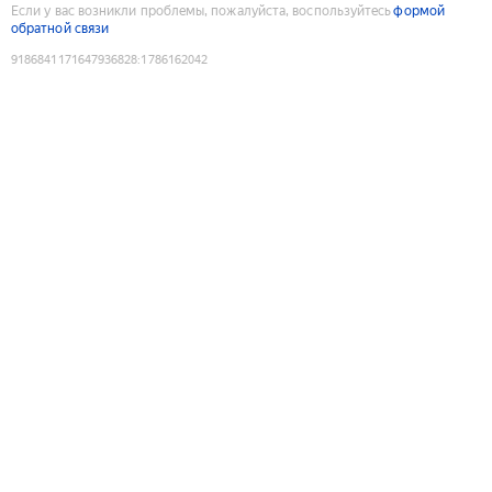
Если у вас возникли проблемы, пожалуйста, воспользуйтесь
формой
обратной связи
9186841171647936828
:
1786162042