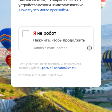
Нам очень жаль, но запросы с вашего
устройства похожи на автоматические.
Почему это могло произойти?
Я не робот
Нажмите, чтобы продолжить
Yandex SmartCaptcha
Если у вас возникли проблемы, пожалуйста,
воспользуйтесь
формой обратной связи
9175009696323384483
:
1785985740