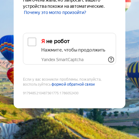
Нам очень жаль, но запросы с вашего
устройства похожи на автоматические.
Почему это могло произойти?
Я не робот
Нажмите, чтобы продолжить
Yandex SmartCaptcha
Если у вас возникли проблемы, пожалуйста,
воспользуйтесь
формой обратной связи
9179485210487361775
:
1786052430