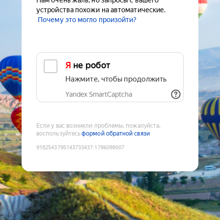
Нам очень жаль, но запросы с вашего
устройства похожи на автоматические.
Почему это могло произойти?
Я не робот
Нажмите, чтобы продолжить
Yandex SmartCaptcha
Если у вас возникли проблемы, пожалуйста,
воспользуйтесь
формой обратной связи
9182543795143733437
:
1786098007