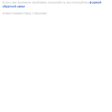
Если у вас возникли проблемы, пожалуйста, воспользуйтесь
формой
обратной связи
9198413348994179832
:
1786334481