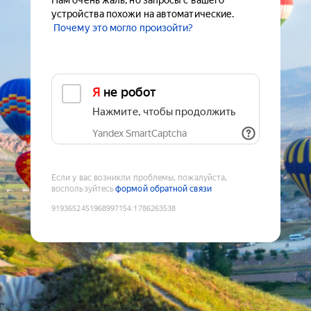
Нам очень жаль, но запросы с вашего
устройства похожи на автоматические.
Почему это могло произойти?
Я не робот
Нажмите, чтобы продолжить
Yandex SmartCaptcha
Если у вас возникли проблемы, пожалуйста,
воспользуйтесь
формой обратной связи
9193652451968997154
:
1786263538