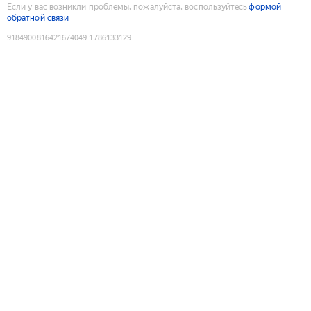
Если у вас возникли проблемы, пожалуйста, воспользуйтесь
формой
обратной связи
9184900816421674049
:
1786133129