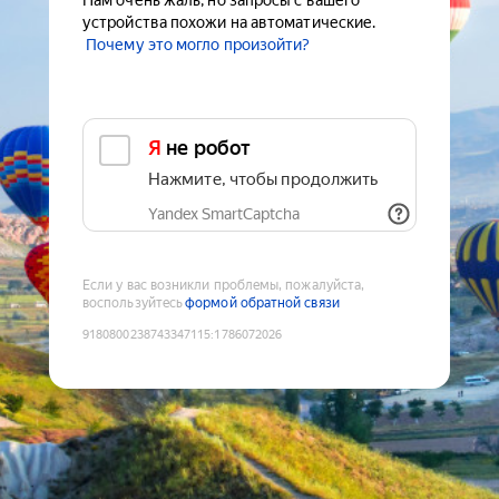
Нам очень жаль, но запросы с вашего
устройства похожи на автоматические.
Почему это могло произойти?
Я не робот
Нажмите, чтобы продолжить
Yandex SmartCaptcha
Если у вас возникли проблемы, пожалуйста,
воспользуйтесь
формой обратной связи
9180800238743347115
:
1786072026