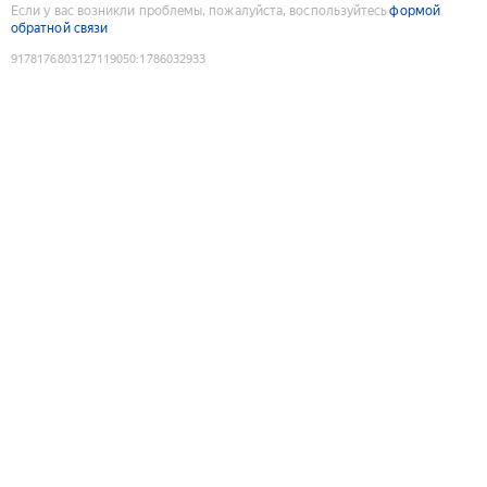
Если у вас возникли проблемы, пожалуйста, воспользуйтесь
формой
обратной связи
9178176803127119050
:
1786032933