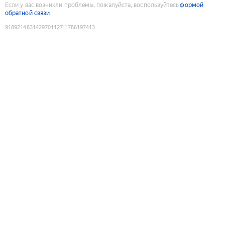
Если у вас возникли проблемы, пожалуйста, воспользуйтесь
формой
обратной связи
9189214831429701127
:
1786197413