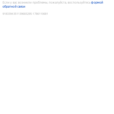
Если у вас возникли проблемы, пожалуйста, воспользуйтесь
формой
обратной связи
9183394351139683295
:
1786110681