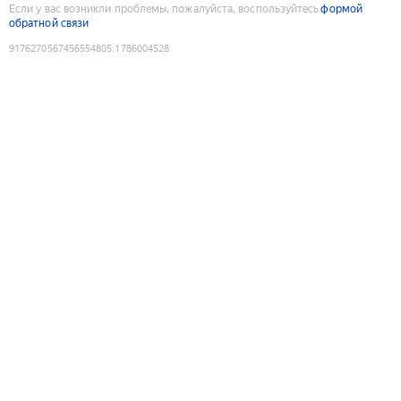
Если у вас возникли проблемы, пожалуйста, воспользуйтесь
формой
обратной связи
9176270567456554805
:
1786004528